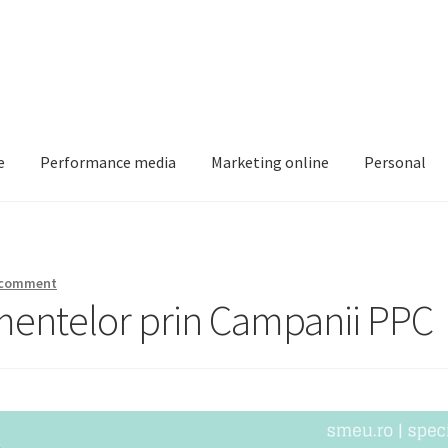
e
Performance media
Marketing online
Personal
Intreaba-ma
My account
Shop
 comment
entelor prin Campanii PPC