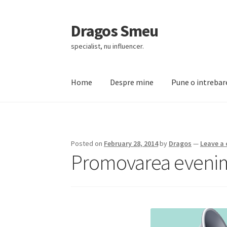
Dragos Smeu
Skip
Skip
to
to
specialist, nu influencer.
navigation
content
Home
Despre mine
Pune o intrebar
Home
Cart
Checkout
Despre mine
DropDown
Posted on
February 28, 2014
by
Dragos
—
Leave a
Promovarea evenim