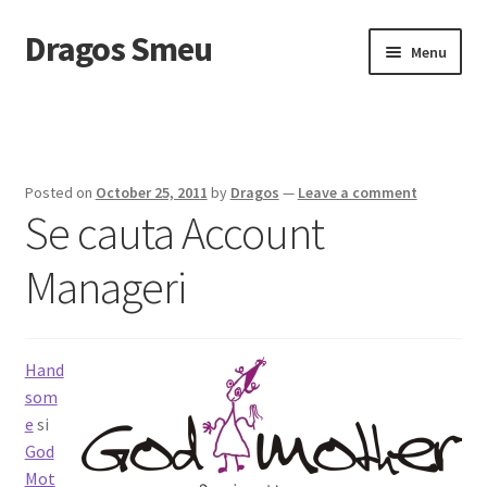
Dragos Smeu
Skip
Skip
Menu
to
to
navigation
content
Home
Cart
Posted on
October 25, 2011
by
Dragos
—
Leave a comment
Se cauta Account
Checkout
Manageri
Despre mine
DropDown
Hand
Intreaba-ma
som
e
si
My account
God
Mot