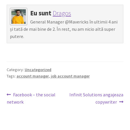
Eu sunt
Dragos
General Manager @Mavericks în ultimii 4 ani
și tată de mai bine de 2. În rest, nu am nicio altă super
putere.
Category:
Uncategorized
Tags:
account manager
,
job account manager
Post
Previous
Next
Facebook – the social
Infinit Solutions angajeaza
post:
post:
network
copywriter
navigation