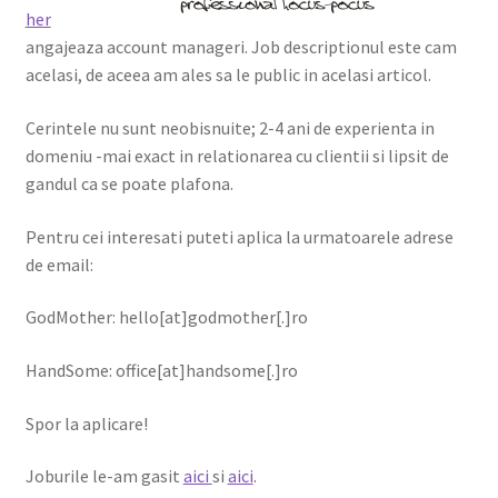
her
Shop
angajeaza account manageri. Job descriptionul este cam
acelasi, de aceea am ales sa le public in acelasi articol.
Cerintele nu sunt neobisnuite; 2-4 ani de experienta in
domeniu -mai exact in relationarea cu clientii si lipsit de
gandul ca se poate plafona.
Pentru cei interesati puteti aplica la urmatoarele adrese
de email:
GodMother: hello[at]godmother[.]ro
HandSome: office[at]handsome[.]ro
Spor la aplicare!
Joburile le-am gasit
aici
si
aici
.