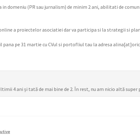
a in domeniu (PR sau jurnalism) de minim 2 ani, abilitati de comu
line a proiectelor asociatiei dar va participa si la strategii si pl
il pana pe 31 martie cu CVul si portofliul tau la adresa alina[at]ori
mii 4 ani și tată de mai bine de 2. În rest, nu am nicio altă super 
cutive