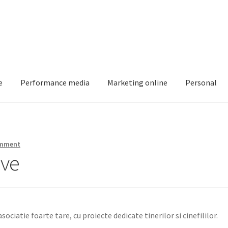
e
Performance media
Marketing online
Personal
Intreaba-ma
My account
Shop
omment
ive
ociatie foarte tare, cu proiecte dedicate tinerilor si cinefililor.