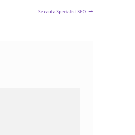
Next
Se cauta Specialist SEO
post: