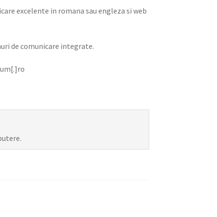
nicare excelente in romana sau engleza si web
anuri de comunicare integrate.
cum[.]ro
putere.