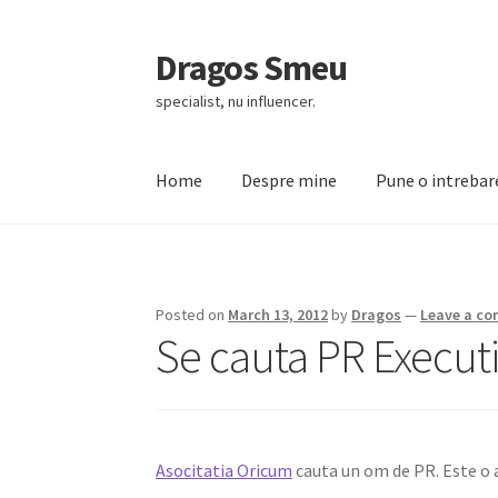
Dragos Smeu
Skip
Skip
to
to
specialist, nu influencer.
navigation
content
Home
Despre mine
Pune o intrebar
Home
Cart
Checkout
Despre mine
DropDown
Posted on
March 13, 2012
by
Dragos
—
Leave a c
Se cauta PR Execut
Asocitatia Oricum
cauta un om de PR. Este o as