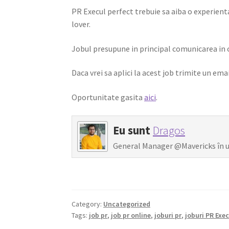
PR Execul perfect trebuie sa aiba o experient
lover.
Jobul presupune in principal comunicarea in on
Daca vrei sa aplici la acest job trimite un ema
Oportunitate gasita
aici
.
Eu sunt
Dragos
General Manager @Mavericks în ulti
Category:
Uncategorized
Tags:
job pr
,
job pr online
,
joburi pr
,
joburi PR Exe