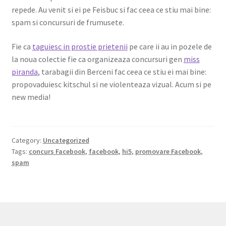
repede. Au venit si ei pe Feisbuc si fac ceea ce stiu mai bine:
spam si concursuri de frumusete.
Fie ca
taguiesc in prostie prietenii
pe care ii au in pozele de
la noua colectie fie ca organizeaza concursuri gen
miss
piranda
, tarabagii din Berceni fac ceea ce stiu ei mai bine:
propovaduiesc kitschul si ne violenteaza vizual. Acum si pe
new media!
Category:
Uncategorized
Tags:
concurs Facebook
,
facebook
,
hi5
,
promovare Facebook
,
spam