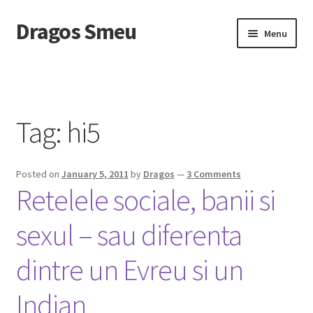
Dragos Smeu
Skip
Skip
Menu
to
to
navigation
content
Home
Cart
Tag:
hi5
Checkout
Posted on
January 5, 2011
by
Dragos
—
3 Comments
Despre mine
Retelele sociale, banii si
DropDown
sexul – sau diferenta
Intreaba-ma
dintre un Evreu si un
My account
Indian