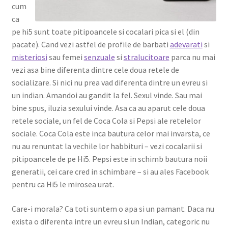
cum
ca
pe hi5 sunt toate pitipoancele si cocalari pica si el (din
pacate). Cand vezi astfel de profile de barbati
adevarati
si
misteriosi
sau femei
senzuale
si
stralucitoare
parca nu mai
vezi asa bine diferenta dintre cele doua retele de
socializare. Si nici nu prea vad diferenta dintre un evreu si
un indian. Amandoi au gandit la fel. Sexul vinde. Sau mai
bine spus, iluzia sexului vinde. Asa ca au aparut cele doua
retele sociale, un fel de Coca Cola si Pepsi ale retelelor
sociale. Coca Cola este inca bautura celor mai invarsta, ce
nu au renuntat la vechile lor habbituri – vezi cocalarii si
pitipoancele de pe Hi5. Pepsi este in schimb bautura noii
generatii, cei care cred in schimbare – si au ales Facebook
pentru ca Hi5 le mirosea urat.
Care-i morala? Ca toti suntem o apa si un pamant. Daca nu
exista o diferenta intre un evreu si un Indian, categoric nu