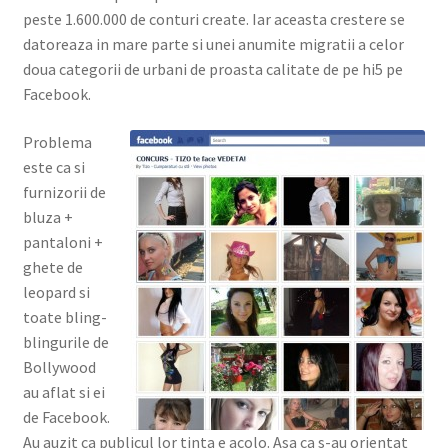
peste 1.600.000 de conturi create. Iar aceasta crestere se
datoreaza in mare parte si unei anumite migratii a celor
doua categorii de urbani de proasta calitate de pe hi5 pe
Facebook.
Problema
este ca si
furnizorii de
bluza +
pantaloni +
ghete de
leopard si
toate bling-
blingurile de
Bollywood
au aflat si ei
de Facebook.
Au auzit ca publicul lor tinta e acolo. Asa ca s-au orientat