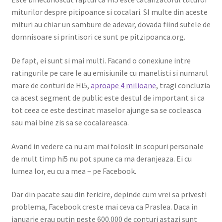
miturilor despre pitipoance si cocalari. SI multe din aceste
mituri au chiar un sambure de adevar, dovada fiind sutele de
domnisoare si printisori ce sunt pe pitzipoanca.org.
De fapt, ei sunt si mai multi. Facand o conexiune intre
ratingurile pe care le au emisiunile cu manelisti si numarul
mare de conturi de Hi5,
aproape 4 milioane
, tragi concluzia
ca acest segment de public este destul de important si ca
tot ceea ce este destinat maselor ajunge sa se cocleasca
sau mai bine zis sa se cocalareasca.
Avand in vedere ca nu am mai folosit in scopuri personale
de mult timp hi5 nu pot spune ca ma deranjeaza. Ei cu
lumea lor, eu cu a mea – pe Facebook.
Dar din pacate sau din fericire, depinde cum vrei sa privesti
problema, Facebook creste mai ceva ca Praslea. Daca in
ianuarie erau putin peste 600.000 de conturi astazi sunt