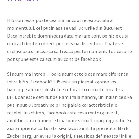
Shop
Hi5.com este poate cea mai uncool retea sociala a
momentului, cel putin asa se vad lucrurile din Bucuresti.
Daca intrebi o domnisoara daca mai are cont pe hi5 e ca si
cum ai trimite-o direct pe soseaua de centura. Toate se
eschiveaza si incearca sa treaca peste moment. Tot ceea ce
pot spune este ca acum au cont pe Facebook.
Si acum ma intreb… oare acum este o asa mare diferenta
intre hi5 si facebook? Hi5 este un pic mai zgomotos,
haotic pe alocuri, destul de colorat si cu multe briz-briz-
uri. Doar este detinut de Ramu Yalamanchi, un indian ce si-a
pus input-ul creativ pe principalele caracteristici ale
retelei. In schimb, Facebook este ceva mai organizat,
analitic, fara elemente tipatoare si mult mai pragmatic. Si
aici amprenta culturala si-a facut simtita prezenta. Mark
Zuckerberg, un evreu la origini, a reusit sa defineasca liniile