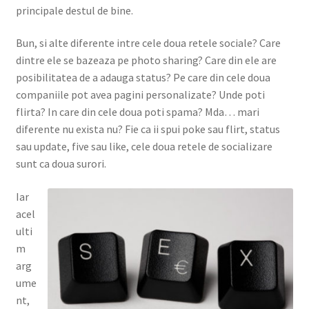
principale destul de bine.
Bun, si alte diferente intre cele doua retele sociale? Care
dintre ele se bazeaza pe photo sharing? Care din ele are
posibilitatea de a adauga status? Pe care din cele doua
companiile pot avea pagini personalizate? Unde poti
flirta? In care din cele doua poti spama? Mda… mari
diferente nu exista nu? Fie ca ii spui poke sau flirt, status
sau update, five sau like, cele doua retele de socializare
sunt ca doua surori.
Iar
acel
ulti
m
arg
ume
nt,