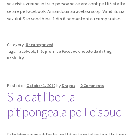
va exista vreuna intre o persoana ce are cont pe Hi5 si alta
ce are pe Facebook. Amandoua au acelasi scop. Vand iluzia
sexului. Si o vand bine. 1 din 6 pamanteni au cumparat-o.
Category:
Uncategorized
Tags:
facebook
,
hi5
,
profil de Facebook
,
retele de dating
,
usability
Posted on
October 1, 2010
by
Dragos
—
2 Comments
S-a dat liber la
pitipongeala pe Feisbuc
Este binecunoscut faptul ca Hi5 este catalizatorul tuturor