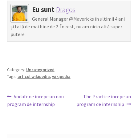
Eu sunt
Dragos
General Manager @Mavericks în ultimii 4 ani
și tată de mai bine de 2. În rest, nu am nicio altă super
putere.
Category:
Uncategorized
Tags:
articol wikipedia
,
wikipedia
Post
Previous
Next
Vodafone incepe un nou
The Practice incepe un
post:
post:
program de internship
program de internship
navigation