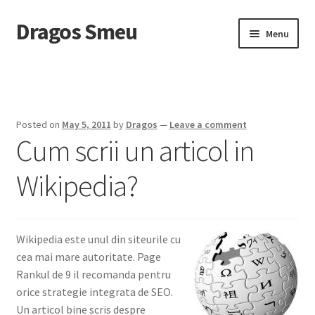
Dragos Smeu
Skip
Skip
Menu
to
to
navigation
content
Home
Cart
Posted on
May 5, 2011
by
Dragos
—
Leave a comment
Cum scrii un articol in
Checkout
Wikipedia?
Despre mine
DropDown
Wikipedia este unul din siteurile cu
Intreaba-ma
cea mai mare autoritate. Page
Rankul de 9 il recomanda pentru
My account
orice strategie integrata de SEO.
Un articol bine scris despre