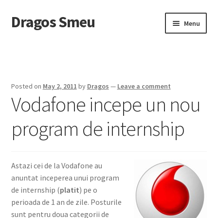
Dragos Smeu
Skip
Skip
Menu
to
to
navigation
content
Home
Cart
Posted on
May 2, 2011
by
Dragos
—
Leave a comment
Vodafone incepe un nou
Checkout
program de internship
Despre mine
DropDown
Astazi cei de la Vodafone au
Intreaba-ma
anuntat inceperea unui program
de internship (
platit
) pe o
My account
perioada de 1 an de zile. Posturile
sunt pentru doua categorii de