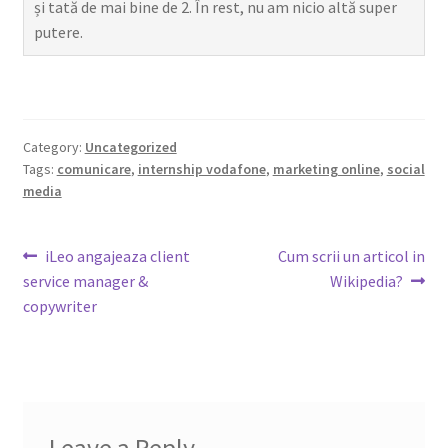
și tată de mai bine de 2. În rest, nu am nicio altă super
putere.
Category:
Uncategorized
Tags:
comunicare
,
internship vodafone
,
marketing online
,
social
media
Post
Previous
Next
iLeo angajeaza client
Cum scrii un articol in
post:
post:
service manager &
Wikipedia?
navigation
copywriter