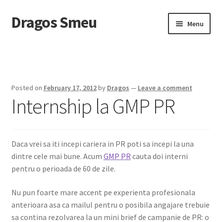
Dragos Smeu
Skip
Skip
Menu
to
to
navigation
content
Home
Cart
Posted on
February 17, 2012
by
Dragos
—
Leave a comment
Internship la GMP PR
Checkout
Despre mine
Daca vrei sa iti incepi cariera in PR poti sa incepi la una
DropDown
dintre cele mai bune. Acum
GMP PR
cauta doi interni
pentru o perioada de 60 de zile.
Intreaba-ma
Nu pun foarte mare accent pe experienta profesionala
anterioara asa ca mailul pentru o posibila angajare trebuie
My account
sa contina rezolvarea la un mini brief de campanie de PR: o