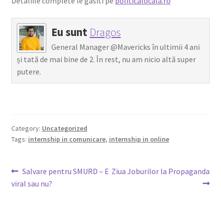
Detaliile complete le gasiti pe
politicalocala.ro
Eu sunt
Dragos
General Manager @Mavericks în ultimii 4 ani
și tată de mai bine de 2. În rest, nu am nicio altă super
putere.
Category:
Uncategorized
Tags:
internship in comunicare
,
internship in online
Post
Previous
Next
Salvare pentru SMURD – E
Ziua Joburilor la Propaganda
post:
post:
viral sau nu?
navigation