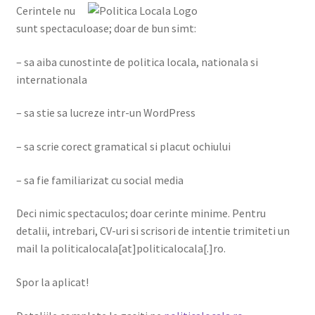
Cerintele nu
Shop
sunt spectaculoase; doar de bun simt:
– sa aiba cunostinte de politica locala, nationala si
internationala
– sa stie sa lucreze intr-un WordPress
– sa scrie corect gramatical si placut ochiului
– sa fie familiarizat cu social media
Deci nimic spectaculos; doar cerinte minime. Pentru
detalii, intrebari, CV-uri si scrisori de intentie trimiteti un
mail la politicalocala[at]politicalocala[.]ro.
Spor la aplicat!