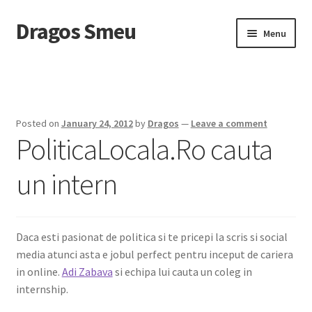
Dragos Smeu
Skip
Skip
Menu
to
to
navigation
content
Home
Cart
Posted on
January 24, 2012
by
Dragos
—
Leave a comment
PoliticaLocala.Ro cauta
Checkout
un intern
Despre mine
DropDown
Daca esti pasionat de politica si te pricepi la scris si social
Intreaba-ma
media atunci asta e jobul perfect pentru inceput de cariera
in online.
Adi Zabava
si echipa lui cauta un coleg in
My account
internship.