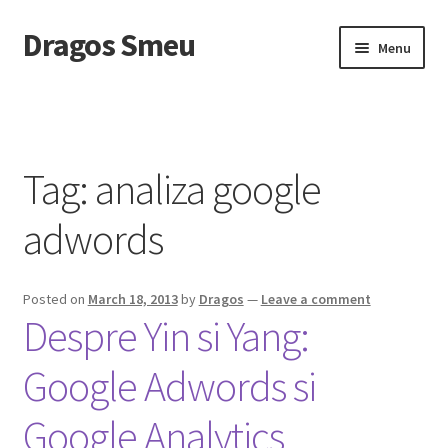
Dragos Smeu
Skip
Skip
Menu
to
to
navigation
content
Home
Cart
Tag:
analiza google
Checkout
adwords
Despre mine
Posted on
March 18, 2013
by
Dragos
—
Leave a comment
DropDown
Despre Yin si Yang:
Intreaba-ma
Google Adwords si
My account
Google Analytics