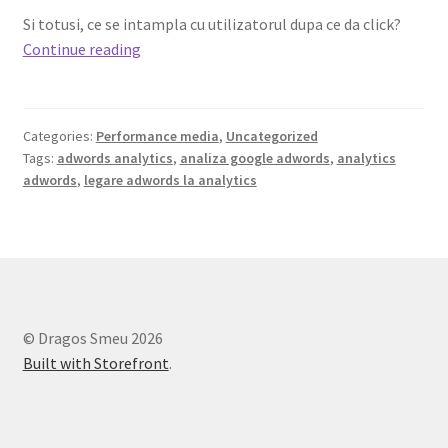
Si totusi, ce se intampla cu utilizatorul dupa ce da click?
Despre
Continue reading
Yin
si
Yang:
Categories:
Performance media
,
Uncategorized
Google
Tags:
adwords analytics
,
analiza google adwords
,
analytics
Adwords
adwords
,
legare adwords la analytics
si
Google
Analytics
© Dragos Smeu 2026
Built with Storefront
.