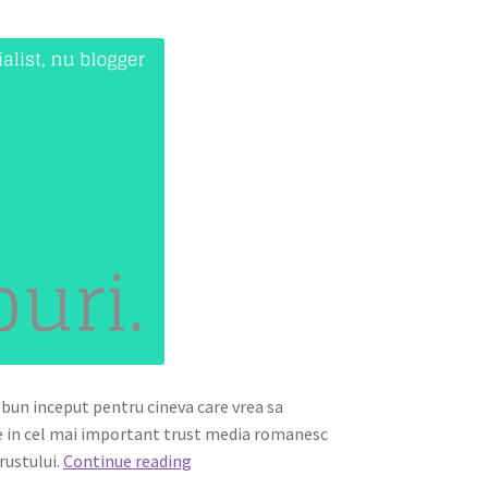
i bun inceput pentru cineva care vrea sa
nte in cel mai important trust media romanesc
Internship
trustului.
Continue reading
pe