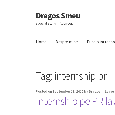
Dragos Smeu
Skip
Skip
to
to
specialist, nu influencer.
navigation
content
Home
Despre mine
Pune o intrebar
Home
Cart
Checkout
Despre mine
DropDown
Tag:
internship pr
Posted on
September 18, 2012
by
Dragos
—
Leave
Internship pe PR l