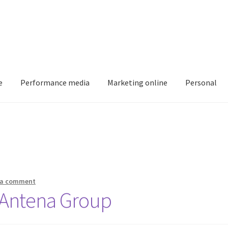
e
Performance media
Marketing online
Personal
Intreaba-ma
My account
Shop
 a comment
a Antena Group