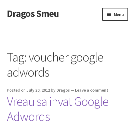
Dragos Smeu
Skip
Skip
Menu
to
to
navigation
content
Home
Cart
Tag:
voucher google
Checkout
adwords
Despre mine
Posted on
July 20, 2012
by
Dragos
—
Leave a comment
DropDown
Vreau sa invat Google
Intreaba-ma
Adwords
My account