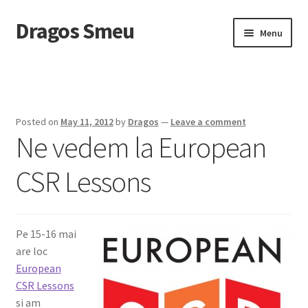
Dragos Smeu
Skip
Skip
Menu
to
to
navigation
content
Home
Cart
Posted on
May 11, 2012
by
Dragos
—
Leave a comment
Ne vedem la European
Checkout
CSR Lessons
Despre mine
DropDown
Pe 15-16 mai
Intreaba-ma
are loc
European
My account
CSR Lessons
si am