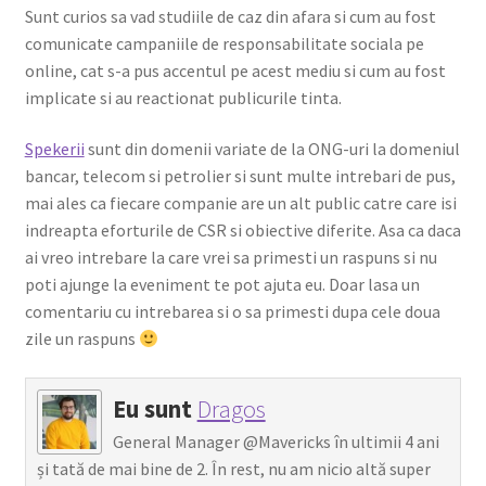
Sunt curios sa vad studiile de caz din afara si cum au fost
comunicate campaniile de responsabilitate sociala pe
online, cat s-a pus accentul pe acest mediu si cum au fost
implicate si au reactionat publicurile tinta.
Spekerii
sunt din domenii variate de la ONG-uri la domeniul
bancar, telecom si petrolier si sunt multe intrebari de pus,
mai ales ca fiecare companie are un alt public catre care isi
indreapta eforturile de CSR si obiective diferite. Asa ca daca
ai vreo intrebare la care vrei sa primesti un raspuns si nu
poti ajunge la eveniment te pot ajuta eu. Doar lasa un
comentariu cu intrebarea si o sa primesti dupa cele doua
zile un raspuns
Eu sunt
Dragos
General Manager @Mavericks în ultimii 4 ani
și tată de mai bine de 2. În rest, nu am nicio altă super