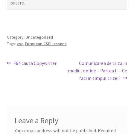
putere.
Category:
Uncategorized
Tags:
csr
,
European CSR Lessons
Post
Previous
Next
F64 cauta Copywriter
Comunicarea de criza in
post:
post:
mediul online – Partea II – Ce
navigation
faci in timpul crizei?
Leave a Reply
Your email address will not be published.
Required