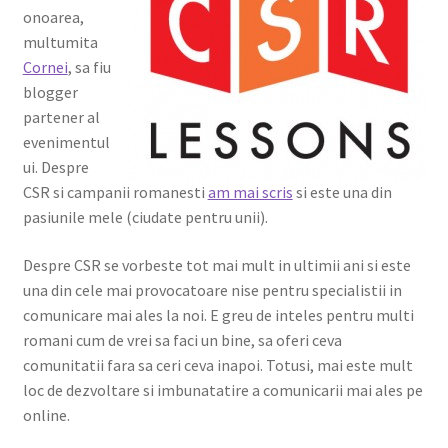
onoarea,
Shop
multumita
Cornei
, sa fiu
blogger
partener al
evenimentul
ui. Despre
CSR si campanii romanesti
am mai scris
si este una din
pasiunile mele (ciudate pentru unii).
Despre CSR se vorbeste tot mai mult in ultimii ani si este
una din cele mai provocatoare nise pentru specialistii in
comunicare mai ales la noi. E greu de inteles pentru multi
romani cum de vrei sa faci un bine, sa oferi ceva
comunitatii fara sa ceri ceva inapoi. Totusi, mai este mult
loc de dezvoltare si imbunatatire a comunicarii mai ales pe
online.