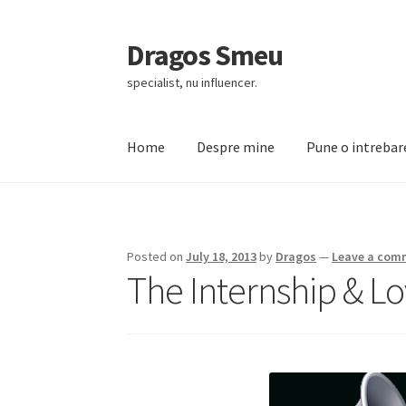
Dragos Smeu
Skip
Skip
to
to
specialist, nu influencer.
navigation
content
Home
Despre mine
Pune o intrebar
Home
Cart
Checkout
Despre mine
DropDown
Posted on
July 18, 2013
by
Dragos
—
Leave a com
The Internship & L