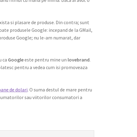
and filmul cu mana pe inima. Daca ai avut o
exista si plasare de produse. Din contra; sunt
toate produsele Google: incepand de la GMail,
 produse Google; nu le-am numarat, dar
u ca
Google
este pentru mine un
lovebrand
.
a platesc pentru a vedea cum isi promoveaza
oane de dolari
. O suma destul de mare pentru
sumatorilor sau viitorilor consumatori a