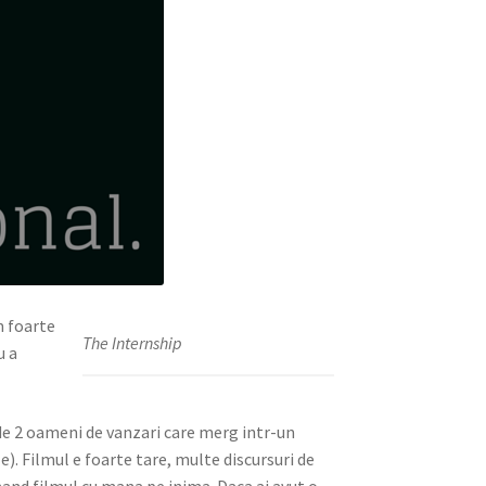
m foarte
The Internship
u a
 de 2 oameni de vanzari care merg intr-un
le). Filmul e foarte tare, multe discursuri de