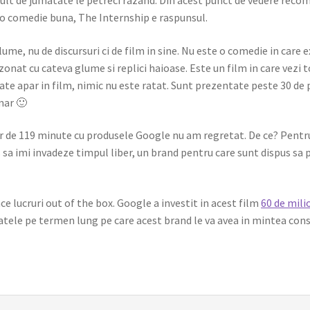
lt de jumatate le petreci razand. Din acest punct de vedere recom
 o comedie buna, The Internship e raspunsul.
lume, nu de discursuri ci de film in sine. Nu este o comedie in care 
nat cu cateva glume si replici haioase. Este un film in care vezi 
e apar in film, nimic nu este ratat. Sunt prezentate peste 30 de
mar 🙂
ar de 119 minute cu produsele Google nu am regretat. De ce? Pentr
as sa imi invadeze timpul liber, un brand pentru care sunt dispus s
ce lucruri out of the box. Google a investit in acest film
60 de mili
atele pe termen lung pe care acest brand le va avea in mintea con