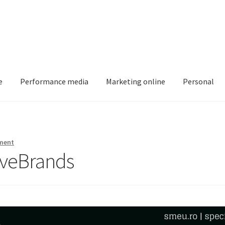
e
Performance media
Marketing online
Personal
Intreaba-ma
My account
Shop
ment
oveBrands