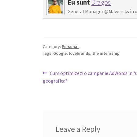
Eu sunt
Dragos
General Manager @Mavericks în ulti
Category:
Personal
Tags:
Google
,
lovebrands
,
the intenrship
Post
Previous
Cum optimizezi o campanie AdWords in fu
post:
geografica?
navigation
Leave a Reply