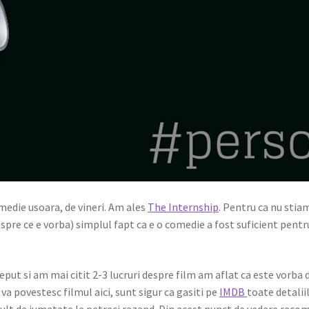
medie usoara, de vineri. Am ales
The Internship
. Pentru ca nu stia
espre ce e vorba) simplul fapt ca e o comedie a fost suficient pentr
eput si am mai citit 2-3 lucruri despre film am aflat ca este vorba
va povestesc filmul aici, sunt sigur ca gasiti pe
IMDB
toate detalii