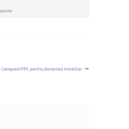
putere.
Next
Campanii PPC pentru domeniul imobiliar
post: