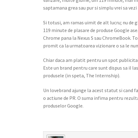
vanzare, multe glume; din 119 minute, mai mu
saptamana grea sau pur si simplu vrei sa vezi
Si totusi, am ramas uimit de alt lucru; nu de g
119 minute de plasare de produse Google asezo
Chrome pana la Nexus S sau ChromeBook. Toat
promit ca la urmatoarea vizionare o sa le nu
Chiar daca am platit pentru un spot publicit
Este un brand pentru care sunt dispus sa il l
produsele (in speta, The Internship).
Un lovebrand ajunge la acest statut si cand fa
o actiune de PR. O suma infima pentru rezult
produselor Google.